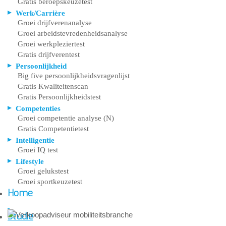
Gratis beroepskeuzetest
Werk/Carrière
Groei drijfverenanalyse
Groei arbeidstevredenheidsanalyse
Groei werkpleziertest
Gratis drijfverentest
Persoonlijkheid
Big five persoonlijkheidsvragenlijst
Gratis Kwaliteitenscan
Gratis Persoonlijkheidstest
Competenties
Groei competentie analyse (N)
Gratis Competentietest
Intelligentie
Groei IQ test
Lifestyle
Groei gelukstest
Groei sportkeuzetest
Home
Studie