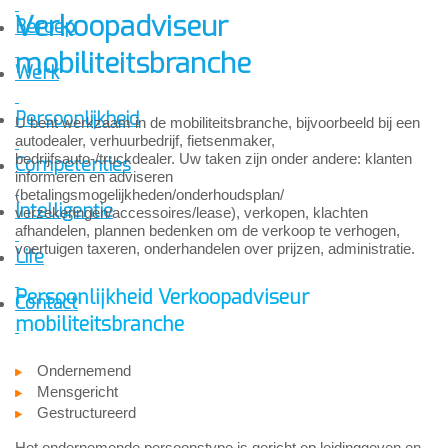
Verkoopadviseur
Beroep
mobiliteitsbranche
Werk
Persoonlijkheid
U bent werkzaam in de mobiliteitsbranche, bijvoorbeeld bij een
autodealer, verhuurbedrijf, fietsenmaker,
bedrijfsauto-/truckdealer. Uw taken zijn onder andere: klanten
Competenties
informeren en adviseren
(betalingsmogelijkheden/onderhoudsplan/
Intelligentie
verzekeringen/accessoires/lease), verkopen, klachten
afhandelen, plannen bedenken om de verkoop te verhogen,
voertuigen taxeren, onderhandelen over prijzen, administratie.
Life
Persoonlijkheid Verkoopadviseur
Contact
mobiliteitsbranche
Ondernemend
Mensgericht
Gestructureerd
Het ondernemende persoonstype is gericht op leidinggeven en