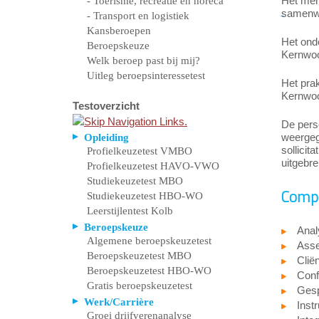
Het men
- Toerisme, recreatie en horeca
samenwe
- Transport en logistiek
Kansberoepen
Het ond
Beroepskeuze
Kernwoor
Welk beroep past bij mij?
Uitleg beroepsinteressetest
Het prak
Kernwoor
Testoverzicht
De perso
weergege
Opleiding
sollicit
Profielkeuzetest VMBO
uitgebre
Profielkeuzetest HAVO-VWO
Studiekeuzetest MBO
Compe
Studiekeuzetest HBO-WO
Leerstijlentest Kolb
Beroepskeuze
Anal
Algemene beroepskeuzetest
Asser
Beroepskeuzetest MBO
Cliën
Beroepskeuzetest HBO-WO
Conf
Gratis beroepskeuzetest
Gesp
Werk/Carrière
Inst
Groei drijfverenanalyse