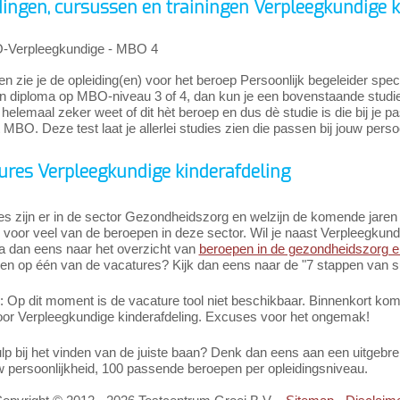
dingen, cursussen en trainingen Verpleegkundige k
Verpleegkundige - MBO 4
n zie je de opleiding(en) voor het beroep Persoonlijk begeleider spe
 diploma op MBO-niveau 3 of 4, dan kun je een bovenstaande studie gaa
 helemaal zeker weet of dit hèt beroep en dus dè studie is die bij je p
 MBO. Deze test laat je allerlei studies zien die passen bij jouw pers
ures Verpleegkundige kinderafdeling
es zijn er in de sector Gezondheidszorg en welzijn de komende jare
voor veel van de beroepen in deze sector. Wil je naast Verpleegkund
a dan eens naar het overzicht van
beroepen in de gezondheidszorg en
teren op één van de vacatures? Kijk dan eens naar de "7 stappen van
Op dit moment is de vacature tool niet beschikbaar. Binnenkort komt 
oor Verpleegkundige kinderafdeling. Excuses voor het ongemak!
ulp bij het vinden van de juiste baan? Denk dan eens aan een uitgeb
w persoonlijkheid, 100 passende beroepen per opleidingsniveau.