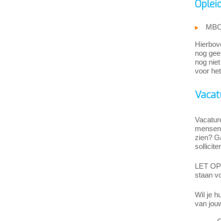
Oplei
MBO-
Hierbove
nog geen
nog niet
voor het
Vacat
Vacatur
mensen 
zien? G
sollici
LET OP: 
staan v
Wil je h
van jou