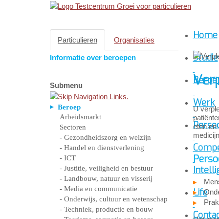
Home
Particulieren
Organisaties
Studie
Informatie over beroepen
Verp
Beroe
Submenu
Werk
Beroep
U verple
Arbeidsmarkt
patiënt
Persoo
eten en 
Sectoren
medicijn
- Gezondheidszorg en welzijn
Compe
- Handel en dienstverlening
Perso
- ICT
- Justitie, veiligheid en bestuur
Intelli
- Landbouw, natuur en visserij
Mens
- Media en communicatie
Life
Ond
- Onderwijs, cultuur en wetenschap
Prak
- Techniek, productie en bouw
Conta