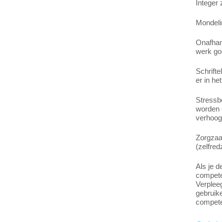
Integer
Mondeli
Onafhank
werk goe
Schrifte
er in he
Stressb
worden d
verhoog
Zorgzaa
(zelfre
Als je d
competen
Verpleeg
gebruike
compete