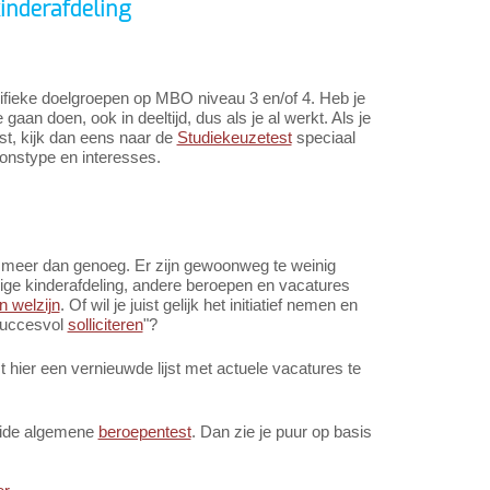
inderafdeling
cifieke doelgroepen op MBO niveau 3 en/of 4. Heb je
n doen, ook in deeltijd, dus als je al werkt. Als je
ast, kijk dan eens naar de
Studiekeuzetest
speciaal
oonstype en interesses.
n meer dan genoeg. Er zijn gewoonweg te weinig
ige kinderafdeling, andere beroepen en vacatures
 welzijn
. Of wil je juist gelijk het initiatief nemen en
 succesvol
solliciteren
"?
hier een vernieuwde lijst met actuele vacatures te
reide algemene
beroepentest
. Dan zie je puur op basis