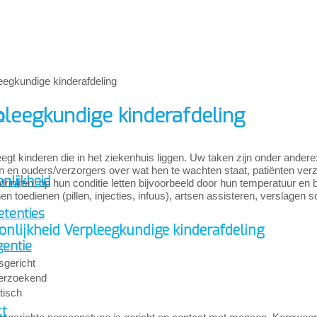
leegkundige kinderafdeling
p
egt kinderen die in het ziekenhuis liggen. Uw taken zijn onder ander
en en ouders/verzorgers over wat hen te wachten staat, patiënten ve
nlijkheid
drinken, op hun conditie letten bijvoorbeeld door hun temperatuur e
en toedienen (pillen, injecties, infuus), artsen assisteren, verslagen 
tenties
onlijkheid Verpleegkundige kinderafdeling
gentie
gericht
erzoekend
tisch
ct