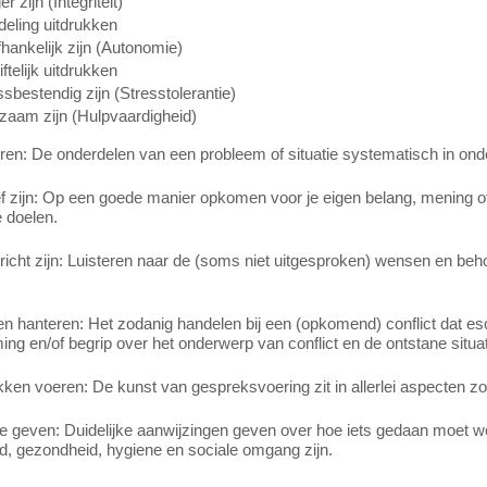
er zijn (Integriteit)
eling uitdrukken
hankelijk zijn (Autonomie)
ftelijk uitdrukken
ssbestendig zijn (Stresstolerantie)
zaam zijn (Hulpvaardigheid)
en: De onderdelen van een probleem of situatie systematisch in onde
f zijn: Op een goede manier opkomen voor je eigen belang, mening of 
 doelen.
richt zijn: Luisteren naar de (soms niet uitgesproken) wensen en beh
en hanteren: Het zodanig handelen bij een (opkomend) conflict dat e
ng en/of begrip over het onderwerp van conflict en de ontstane situa
en voeren: De kunst van gespreksvoering zit in allerlei aspecten zoal
ie geven: Duidelijke aanwijzingen geven over hoe iets gedaan moet wo
id, gezondheid, hygiene en sociale omgang zijn.