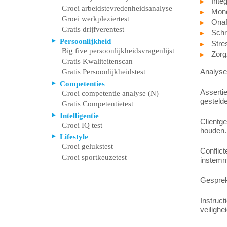
Integ
Groei arbeidstevredenheidsanalyse
Mond
Groei werkpleziertest
Onaf
Gratis drijfverentest
Schri
Persoonlijkheid
Stre
Big five persoonlijkheidsvragenlijst
Zorg
Gratis Kwaliteitenscan
Analyser
Gratis Persoonlijkheidstest
Competenties
Assertie
Groei competentie analyse (N)
gestelde
Gratis Competentietest
Intelligentie
Clientge
Groei IQ test
houden.
Lifestyle
Groei gelukstest
Conflict
Groei sportkeuzetest
instemmi
Gesprekk
Instruct
veilighe