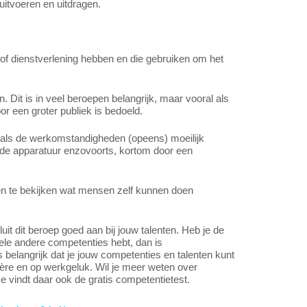
itvoeren en uitdragen.
 of dienstverlening hebben en die gebruiken om het
 Dit is in veel beroepen belangrijk, maar vooral als
or een groter publiek is bedoeld.
 als de werkomstandigheden (opeens) moeilijk
nde apparatuur enzovoorts, kortom door een
en te bekijken wat mensen zelf kunnen doen
t dit beroep goed aan bij jouw talenten. Heb je de
ele andere competenties hebt, dan is
s belangrijk dat je jouw competenties en talenten kunt
ière en op werkgeluk. Wil je meer weten over
Je vindt daar ook de gratis competentietest.