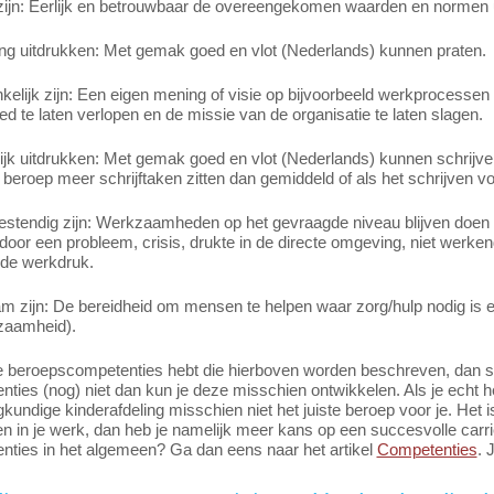
 zijn: Eerlijk en betrouwbaar de overeengekomen waarden en normen u
ng uitdrukken: Met gemak goed en vlot (Nederlands) kunnen praten.
elijk zijn: Een eigen mening of visie op bijvoorbeeld werkprocessen
d te laten verlopen en de missie van de organisatie te laten slagen.
lijk uitdrukken: Met gemak goed en vlot (Nederlands) kunnen schrijven.
t beroep meer schrijftaken zitten dan gemiddeld of als het schrijven vo
estendig zijn: Werkzaamheden op het gevraagde niveau blijven doen
oor een probleem, crisis, drukte in de directe omgeving, niet werke
de werkdruk.
m zijn: De bereidheid om mensen te helpen waar zorg/hulp nodig is 
dzaamheid).
e beroepscompetenties hebt die hierboven worden beschreven, dan slui
ties (nog) niet dan kun je deze misschien ontwikkelen. Als je echt h
kundige kinderafdeling misschien niet het juiste beroep voor je. Het i
n in je werk, dan heb je namelijk meer kans op een succesvolle carr
nties in het algemeen? Ga dan eens naar het artikel
Competenties
. 