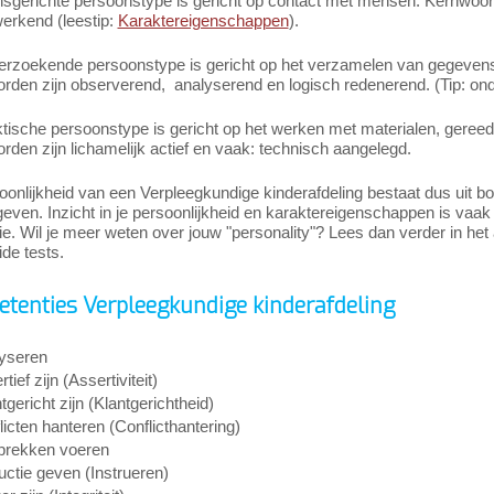
sgerichte persoonstype is gericht op contact met mensen. Kernwoord
rkend (leestip:
Karaktereigenschappen
).
erzoekende persoonstype is gericht op het verzamelen van gegevens 
den zijn observerend, analyserend en logisch redenerend. (Tip: onde
tische persoonstype is gericht op het werken met materialen, gereed
den zijn lichamelijk actief en vaak: technisch aangelegd.
onlijkheid van een Verpleegkundige kinderafdeling bestaat dus uit b
ven. Inzicht in je persoonlijkheid en karaktereigenschappen is vaak bel
atie. Wil je meer weten over jouw "personality"? Lees dan verder in het 
ide tests.
tenties Verpleegkundige kinderafdeling
yseren
tief zijn (Assertiviteit)
tgericht zijn (Klantgerichtheid)
licten hanteren (Conflicthantering)
rekken voeren
ructie geven (Instrueren)