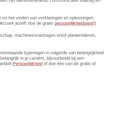
en zijn dienstverlenend, communicatief vaardig en
en het vinden van verklaringen en oplossingen.
rzoek jezelf; doe de gratis
persoonlijkheidstest
!)
schap, machines/voertuigen en/of planten/dieren.
ovenstaande typeringen in volgorde van belangrijkheid
angrijk in je carrière, bijvoorbeeld bij een
artikel
Persoonlijkheid
of doe één van de gratis of