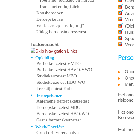
- Toerisme, recreatie en horeca
Cont
- Transport en logistiek
Behe
Kansberoepen
Advi
Beroepskeuze
Voor
Welk beroep past bij mij?
(Dig
Uitleg beroepsinteressetest
Huis
Spee
Testoverzicht
Voor
Perso
Opleiding
Profielkeuzetest VMBO
Profielkeuzetest HAVO-VWO
Ond
Studiekeuzetest MBO
Ond
Studiekeuzetest HBO-WO
Mens
Leerstijlentest Kolb
Het onde
Beroepskeuze
risicon
Algemene beroepskeuzetest
Beroepskeuzetest MBO
Het ond
Beroepskeuzetest HBO-WO
Kernwoor
Gratis beroepskeuzetest
Werk/Carrière
Het men
Groei drijfverenanalyse