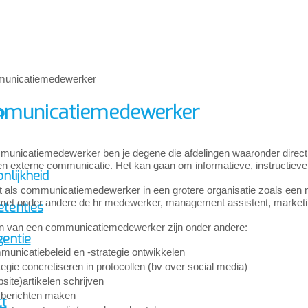
municatiemedewerker
p
municatiemedewerker ben je degene die afdelingen waaronder directie
 en externe communicatie. Het kan gaan om informatieve, instruct
nlijkheid
 als communicatiemedewerker in een grotere organisatie zoals een mu
et onder andere de hr medewerker, management assistent, market
tenties
n van een communicatiemedewerker zijn onder andere:
gentie
unicatiebeleid en -strategie ontwikkelen
tegie concretiseren in protocollen (bv over social media)
site)artikelen schrijven
berichten maken
ct