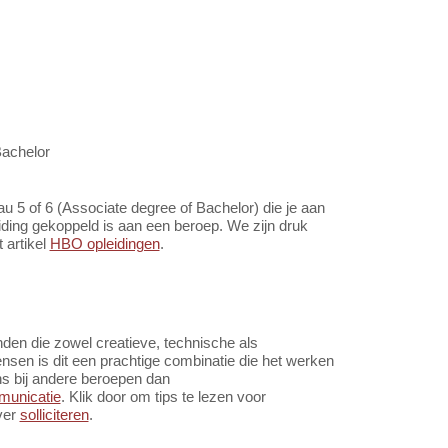
Bachelor
u 5 of 6 (Associate degree of Bachelor) die je aan
eiding gekoppeld is aan een beroep. We zijn druk
 artikel
HBO opleidingen
.
nden die zowel creatieve, technische als
en is dit een prachtige combinatie die het werken
ns bij andere beroepen dan
municatie
. Klik door om tips te lezen voor
ver
solliciteren
.