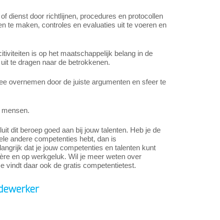
of dienst door richtlijnen, procedures en protocollen
en te maken, controles en evaluaties uit te voeren en
iviteiten is op het maatschappelijk belang in de
 uit te dragen naar de betrokkenen.
ee overnemen door de juiste argumenten en sfeer te
) mensen.
t dit beroep goed aan bij jouw talenten. Heb je de
ele andere competenties hebt, dan is
ngrijk dat je jouw competenties en talenten kunt
ière en op werkgeluk. Wil je meer weten over
Je vindt daar ook de gratis competentietest.
dewerker