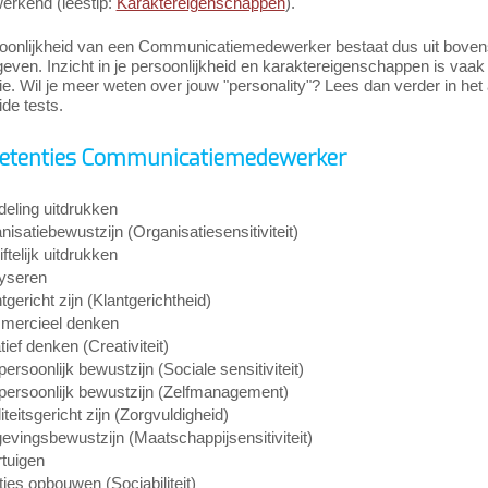
rkend (leestip:
Karaktereigenschappen
).
oonlijkheid van een Communicatiemedewerker bestaat dus uit bovenst
ven. Inzicht in je persoonlijkheid en karaktereigenschappen is vaak bel
atie. Wil je meer weten over jouw "personality"? Lees dan verder in het 
ide tests.
tenties Communicatiemedewerker
eling uitdrukken
nisatiebewustzijn (Organisatiesensitiviteit)
ftelijk uitdrukken
yseren
tgericht zijn (Klantgerichtheid)
ercieel denken
ief denken (Creativiteit)
persoonlijk bewustzijn (Sociale sensitiviteit)
apersoonlijk bewustzijn (Zelfmanagement)
teitsgericht zijn (Zorgvuldigheid)
vingsbewustzijn (Maatschappijsensitiviteit)
tuigen
ties opbouwen (Sociabiliteit)