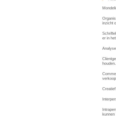
Mondeli
Organisa
inzicht 
Schrifte
er in he
Analyser
Clientge
houden.
Commerc
verkoop
Creatief
Interpe
Intraper
kunnen r