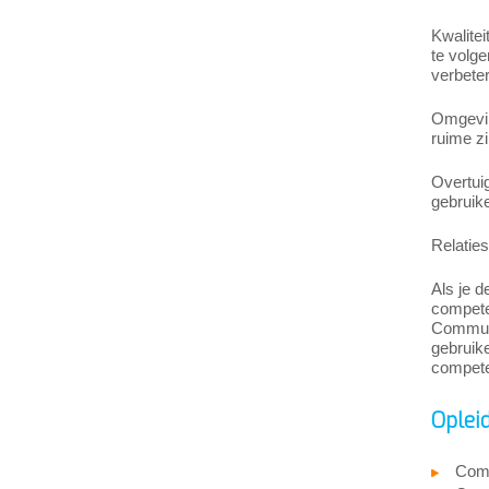
Kwalitei
te volge
verbeter
Omgeving
ruime zi
Overtui
gebruik
Relatie
Als je d
competen
Communic
gebruike
compete
Oplei
Comm