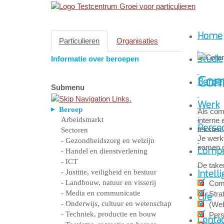
Home
Particulieren
Organisaties
Studie
Informatie over beroepen
Com
Beroe
Submenu
Werk
Beroep
Als com
Arbeidsmarkt
interne
Persoo
teksten.
Sectoren
Je werkt
- Gezondheidszorg en welzijn
samen m
Compe
- Handel en dienstverlening
- ICT
De take
- Justitie, veiligheid en bestuur
Intelli
- Landbouw, natuur en visserij
Comm
- Media en communicatie
Stra
Life
- Onderwijs, cultuur en wetenschap
(Web
- Techniek, productie en bouw
Pers
Conta