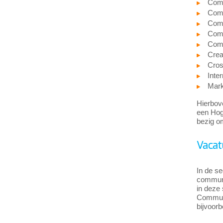
Comm
Comm
Comm
Comm
Comm
Crea
Cros
Inte
Mark
Hierbove
een Hoge
bezig om
Vacat
In de se
communi
in deze 
Communi
bijvoorb