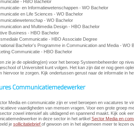
unicatie - HBO Bachelor
unicatie- en Informatiewetenschappen - WO Bachelor
unicatie en Life Sciences - WO Bachelor
unicatiewetenschap - WO Bachelor
unication and Multimedia Design - HBO Bachelor
tive Business - HBO Bachelor
smediale Communicatie - HBO Associate Degree
rnational Bachelor's Programme in Communication and Media - WO 
eting Communicatie - HBO Bachelor
n zie je de opleiding(en) voor het beroep Systeembeheerder op nivea
school of Universiteit kunt volgen. Het kan zijn dat er nog geen opl
 hiervoor te zorgen. Kijk ondertussen gerust naar de informatie in het
ures Communicatiemedewerker
ctor Media en communicatie zijn er veel beroepen en vacatures te vi
catieve vaardigheden van mensen vragen. Voor een grote groep mens
sector zowel intensief als uitdagend en spannend maakt. Kijk ook ee
catiemedewerker in deze sector in het artikel
Sector Media en com
eeld je
sollicitatiebrief
of gewoon om in het algemeen meer te lezen o