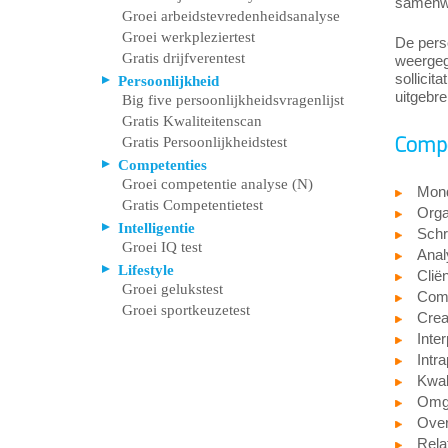
samenwe
Groei arbeidstevredenheidsanalyse
Groei werkpleziertest
De pers
Gratis drijfverentest
weergege
sollicit
Persoonlijkheid
uitgebre
Big five persoonlijkheidsvragenlijst
Gratis Kwaliteitenscan
Compe
Gratis Persoonlijkheidstest
Competenties
Groei competentie analyse (N)
Mond
Gratis Competentietest
Orga
Intelligentie
Schri
Groei IQ test
Anal
Lifestyle
Cliën
Groei gelukstest
Comm
Groei sportkeuzetest
Creat
Inter
Intr
Kwali
Omge
Over
Rela