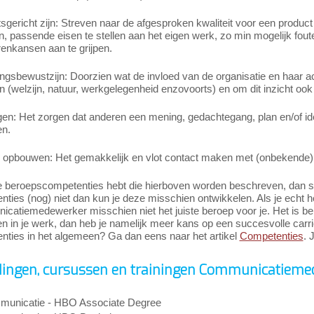
tsgericht zijn: Streven naar de afgesproken kwaliteit voor een product 
n, passende eisen te stellen aan het eigen werk, zo min mogelijk fout
enkansen aan te grijpen.
sbewustzijn: Doorzien wat de invloed van de organisatie en haar acit
n (welzijn, natuur, werkgelegenheid enzovoorts) en om dit inzicht ook
gen: Het zorgen dat anderen een mening, gedachtegang, plan en/of id
en.
s opbouwen: Het gemakkelijk en vlot contact maken met (onbekende
e beroepscompetenties hebt die hierboven worden beschreven, dan slui
ties (nog) niet dan kun je deze misschien ontwikkelen. Als je echt h
atiemedewerker misschien niet het juiste beroep voor je. Het is bela
n in je werk, dan heb je namelijk meer kans op een succesvolle carr
nties in het algemeen? Ga dan eens naar het artikel
Competenties
. 
dingen, cursussen en trainingen Communicatieme
unicatie - HBO Associate Degree