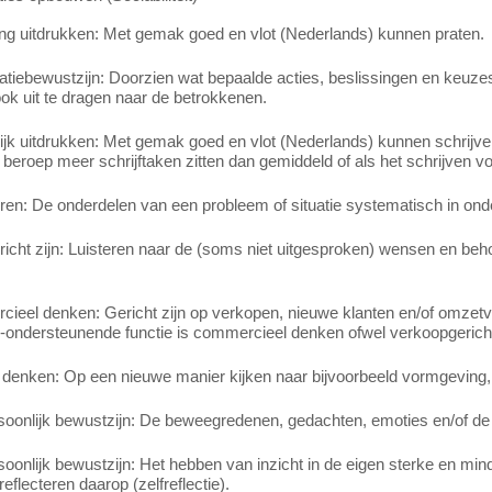
ng uitdrukken: Met gemak goed en vlot (Nederlands) kunnen praten.
tiebewustzijn: Doorzien wat bepaalde acties, beslissingen en keuzes
ook uit te dragen naar de betrokkenen.
lijk uitdrukken: Met gemak goed en vlot (Nederlands) kunnen schrijven.
t beroep meer schrijftaken zitten dan gemiddeld of als het schrijven vo
en: De onderdelen van een probleem of situatie systematisch in onde
richt zijn: Luisteren naar de (soms niet uitgesproken) wensen en beh
ieel denken: Gericht zijn op verkopen, nieuwe klanten en/of omzetv
-ondersteunende functie is commercieel denken ofwel verkoopgerich
 denken: Op een nieuwe manier kijken naar bijvoorbeeld vormgeving, 
rsoonlijk bewustzijn: De beweegredenen, gedachten, emoties en/of de
soonlijk bewustzijn: Het hebben van inzicht in de eigen sterke en m
eflecteren daarop (zelfreflectie).