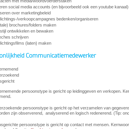
acten met media/woordvoerderstaken
ren social media accounts (en bijvoorbeeld ook een youtube kanaal)
seren over marketingbeleid
lichtings-/verkoopcampagnes bedenken/organiseren
itale) brochures/folders maken
stijl ontwikkelen en bewaken
ches schrijven
lichtingsfilms (laten) maken
onlijkheid Communicatiemedewerker
ernemend
erzoekend
gericht
rnemende persoonstype is gericht op leidinggeven en verkopen. Kernw
emend.
erzoekende persoonstype is gericht op het verzamelen van gegevens 
den zijn observerend, analyserend en logisch redenerend. (Tip: onde
sgerichte persoonstype is gericht op contact met mensen. Kernwoord