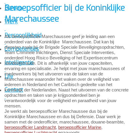
Beroepsofficier bij de Koninklijke
Beroep
Marechaussee
Werk
Persoonlijkheid
Als beroepsofficier Marechaussee geef je leiding aan een
onderdeel van de Koninklijke Marechaussee. Dat kan bij
diensten zoals bij de Brigade Speciale Beveiligingsopdrachten,
Competenties
Team Criminele Inlichtingen, Dienst Speciale Interventies,
onderdeel Hoog Risico Beveiliging of het Expertisecentrum
Intelligentie
Identiteitsfraude. Dit is afhankelijk van jouw capaciteiten,
ervaring en specialisatie. Je helpt met jouw marechaussees of
medewerkers bij het uitvoeren van de taken van de
Life
Marechaussee waaronder het waken over de veiligheid van
iedereen in Nederland en het Caribisch gedeelte van het
Contact
koninkrijk der Nederlanden. Naast het uitvoeren van de concrete
opdrachten en taken van je krijgsonderdeel ben je
verantwoordelijk voor de veiligheid en paraatheid van jouw
mensen.
Je werkt als beroepsofficier Marechaussee dus bij de
Koninklijke Marechaussee en dus bij Defensie. Daar werk je
samen met de onderofficier, marechaussee, douane-beambte,
beroepsofficier Landmacht
,
beroepsofficier Marine
,
beroepsofficier Luchtmacht
enzovoorts.