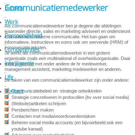
Communicatiemedewerker
Beroep
Werk
Als communicatiemedewerker ben je degene die afdelingen
waaronder directie, sales en marketing adviseert en ondersteunt
Persoonlijkheid
in de interne en externe communicatie. Het kan gaan om
informatieve, instructieve en soms ook om wervende (HRM) of
commerciële teksten.
Competenties
Je werkt als communicatiemedewerker in een grotere
organisatie zoals een multinational of overheidsorganisatie. Daar
Intelligentie
werk je samen met onder andere de hr medewerker,
management assistent, marketing medewerker en anderen.
Life
De taken van een communicatiemedewerker zijn onder andere:
Contact
Communicatiebeleid en -strategie ontwikkelen
Strategie concretiseren in protocollen (bv over social media)
(Website)artikelen schrijven
Persberichten maken
Contacten met media/woordvoerderstaken
Beheren social media accounts (en bijvoorbeeld ook een
youtube kanaal)