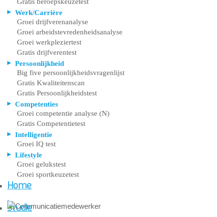
Gratis beroepskeuzetest
Werk/Carrière
Groei drijfverenanalyse
Groei arbeidstevredenheidsanalyse
Groei werkpleziertest
Gratis drijfverentest
Persoonlijkheid
Big five persoonlijkheidsvragenlijst
Gratis Kwaliteitenscan
Gratis Persoonlijkheidstest
Competenties
Groei competentie analyse (N)
Gratis Competentietest
Intelligentie
Groei IQ test
Lifestyle
Groei gelukstest
Groei sportkeuzetest
Home
Studie