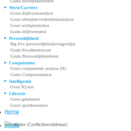
Gratis beroepskeuzetest
Werk/Carrière
Groei drijfverenanalyse
Groei arbeidstevredenheidsanalyse
Groei werkpleziertest
Gratis drijfverentest
Persoonlijkheid
Big five persoonlijkheidsvragenlijst
Gratis Kwaliteitenscan
Gratis Persoonlijkheidstest
Competenties
Groei competentie analyse (N)
Gratis Competentietest
Intelligentie
Groei IQ test
Lifestyle
Groei gelukstest
Groei sportkeuzetest
Home
Studie