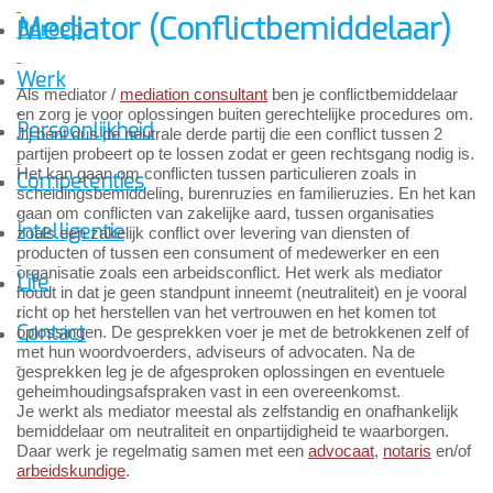
Mediator (Conflictbemiddelaar)
Beroep
Werk
Als mediator /
mediation consultant
ben je conflictbemiddelaar
en zorg je voor oplossingen buiten gerechtelijke procedures om.
Persoonlijkheid
Jij bent dus de neutrale derde partij die een conflict tussen 2
partijen probeert op te lossen zodat er geen rechtsgang nodig is.
Het kan gaan om conflicten tussen particulieren zoals in
Competenties
scheidingsbemiddeling, burenruzies en familieruzies. En het kan
gaan om conflicten van zakelijke aard, tussen organisaties
Intelligentie
zoals een zakelijk conflict over levering van diensten of
producten of tussen een consument of medewerker en een
organisatie zoals een arbeidsconflict. Het werk als mediator
Life
houdt in dat je geen standpunt inneemt (neutraliteit) en je vooral
richt op het herstellen van het vertrouwen en het komen tot
Contact
oplossingen. De gesprekken voer je met de betrokkenen zelf of
met hun woordvoerders, adviseurs of advocaten. Na de
gesprekken leg je de afgesproken oplossingen en eventuele
geheimhoudingsafspraken vast in een overeenkomst.
Je werkt als mediator meestal als zelfstandig en onafhankelijk
bemiddelaar om neutraliteit en onpartijdigheid te waarborgen.
Daar werk je regelmatig samen met een
advocaat
,
notaris
en/of
arbeidskundige
.