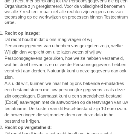
die u heeft met betrekking tot uw Persoonsgegevens die bij een
Organisatie zijn geregistreerd. Voor de volledigheid benoemen
we alle 7 rechten, maar niet alle rechten zijn volgens ons van
toepassing op de werkwijzen en processen binnen Testcentrum
Groei.
Recht op inzage:
Dit recht houdt in dat u ons mag vragen of wij
Persoonsgegevens van u hebben vastgelegd en zo ja, welke.
Wij zijn dan verplicht om u te laten weten of wij uw
Persoonsgegevens gebruiken, hoe we ze hebben verzameld,
wat het doel hiervan is en of we de Persoonsgegevens hebben
verstrekt aan derden. Natuurlijk kunt u deze gegevens dan ook
zien.
Als u dit wilt, kunnen we naar het bij ons bekende e-mailadres
een bestand sturen met uw persoonlijke gegevens zoals deze
zijn opgeslagen. Daarnaast kunt u een spreadsheet-bestand
(Excel) aanvragen met de antwoorden op de testvragen van uw
testafname. De kosten van dit Excel-bestand zijn 10 euro i.v.m.
de bewerkingen die wij moeten doen om deze data in het
bestand te krijgen.
Recht op vergetelheid:
Dit recht houdt in dat u het recht heeft om, in een aantal