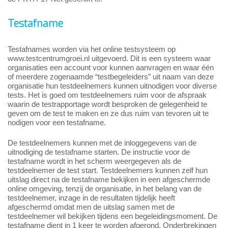
Testafname
Testafnames worden via het online testsysteem op
www.testcentrumgroei.nl uitgevoerd. Dit is een systeem waar
organisaties een account voor kunnen aanvragen en waar één
of meerdere zogenaamde “testbegeleiders” uit naam van deze
organisatie hun testdeelnemers kunnen uitnodigen voor diverse
tests. Het is goed om testdeelnemers ruim voor de afspraak
waarin de testrapportage wordt besproken de gelegenheid te
geven om de test te maken en ze dus ruim van tevoren uit te
nodigen voor een testafname.
De testdeelnemers kunnen met de inloggegevens van de
uitnodiging de testafname starten. De instructie voor de
testafname wordt in het scherm weergegeven als de
testdeelnemer de test start. Testdeelnemers kunnen zelf hun
uitslag direct na de testafname bekijken in een afgeschermde
online omgeving, tenzij de organisatie, in het belang van de
testdeelnemer, inzage in de resultaten tijdelijk heeft
afgeschermd omdat men de uitslag samen met de
testdeelnemer wil bekijken tijdens een begeleidingsmoment. De
testafname dient in 1 keer te worden afgerond. Onderbrekingen