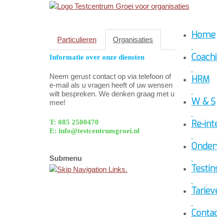
Home
Particulieren
Organisaties
Coach
Informatie over onze diensten
Neem gerust contact op via telefoon of
HRM
e-mail als u vragen heeft of uw wensen
wilt bespreken. We denken graag met u
W & S
mee!
T: 085 2500470
Re-int
E: info@testcentrumgroei.nl
Onderw
Submenu
Testi
Tariev
Conta