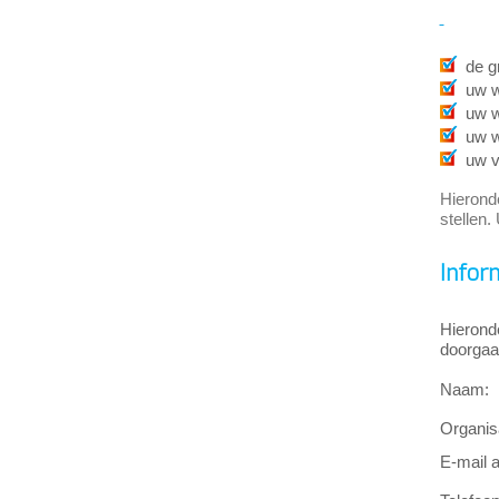
de g
uw w
uw w
uw w
uw v
Hierond
stellen.
Infor
Hierond
doorgaa
Naam:
Organisa
E-mail 