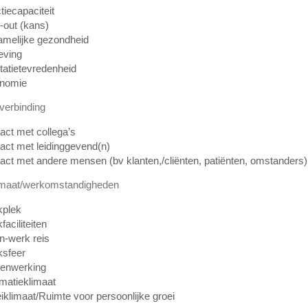
tiecapaciteit
-out (kans)
amelijke gezondheid
eving
tatietevredenheid
nomie
verbinding
act met collega’s
act met leidinggevend(n)
act met andere mensen (bv klanten,/cliënten, patiënten, omstanders)
maat/werkomstandigheden
plek
aciliteiten
-werk reis
sfeer
enwerking
rmatieklimaat
iklimaat/Ruimte voor persoonlijke groei