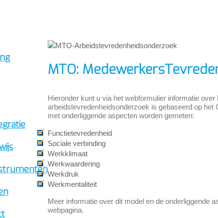
ing
MTO: MedewerkersTevrede
Hieronder kunt u via het webformulier informatie ove
arbeidstevredenheidsonderzoek is gebaseerd op het 
met onderliggende aspecten worden gemeten:
egratie
Functietevredenheid
Sociale verbinding
ijs
Werkklimaat
Werkwaardering
nstrumenten
Werkdruk
Werkmentaliteit
en
Meer informatie over dit model en de onderliggende as
webpagina.
ct