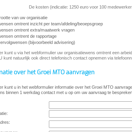
De kosten (indicatie: 1250 euro voor 100 medewerkers
rootte van uw organisatie
ensen omtrent inzicht per team/afdeling/beoepsgroep
ensen omtrent extra/maatwerk vragen
ensen omtrent de rapportage
ervolgwensen (bijvoorbeeld advisering)
er kunt u via het webformulier uw organisatiewens omtrent een arbe
 U kunt natuurlijk ook direct telefonisch contact opnemen via telef
matie over het Groei MTO aanvragen
er kunt u in het webformulier informatie over het Groei MTO aanvr
ns binnen 1 werkdag contact met u op om uw aanvraag te bespreken
tie:
adres: