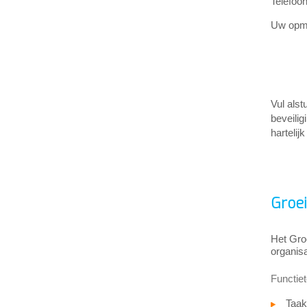
Telefoo
Uw opme
Vul alstu
beveilig
hartelij
Groe
Het Gro
organis
Functie
Taak