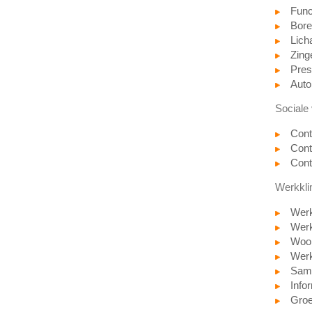
Func
Bore
Lich
Zing
Pres
Auto
Sociale 
Cont
Cont
Cont
Werkkli
Werk
Werkf
Woon
Werk
Sam
Info
Groe