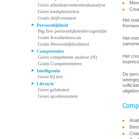
Mens
Groei arbeidstevredenheidsanalyse
Crea
Groei werkpleziertest
Gratis drijfverentest
Het ond
Persoonlijkheid
Kernwoor
Big five persoonlijkheidsvragenlijst
Gratis Kwaliteitenscan
Het men
samenwe
Gratis Persoonlijkheidstest
Competenties
Het crea
Groei competentie analyse (N)
expressi
Gratis Competentietest
Intelligentie
De perso
Groei IQ test
weergege
Lifestyle
sollicit
Groei gelukstest
uitgebre
Groei sportkeuzetest
Compe
Anal
Beoo
Coa