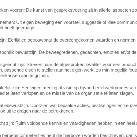
en voeren: De kunst van gespreksvoering zit in allerlei aspecten zoal
ef nemen: Uit eigen beweging een voorstel, suggestie of idee commun
it heeft gevraagd.
 zijn: Eerlijk en betrouwbaar de overeengekomen waarden en normen u
rsoonlijk bewustzijn: De beweegredenen, gedachten, emoties en/of de
tsgericht zijn: Streven naar de afgesproken kwaliteit voor een product 
n, passende eisen te stellen aan het eigen werk, zo min mogelijk fout
enkansen aan te grijpen.
elijk zijn: Een eigen mening of visie op bijvoorbeeld werkprocessen
d te laten verlopen en de missie van de organisatie te laten slagen.
tiebewustzijn: Doorzien wat bepaalde acties, beslissingen en keuzes
ook uit te dragen naar de betrokkenen.
cht zijn: Ruim voldoende kennis en vaardigheden hebben in een heel 
e beroepscompetenties hebt die hierboven worden beschreven, dan slui