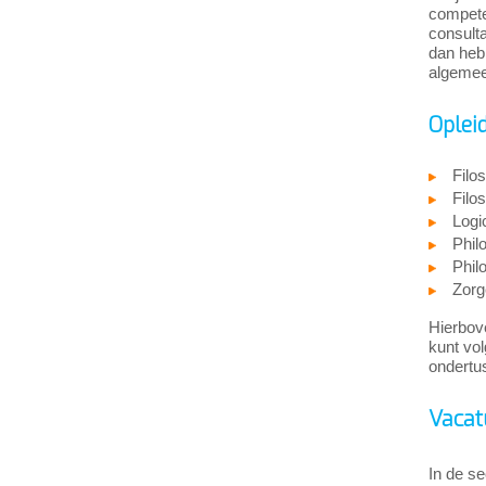
competen
consulta
dan heb 
algemee
Oplei
Filo
Filo
Logi
Phil
Phil
Zorg
Hierbove
kunt vol
ondertu
Vacat
In de se