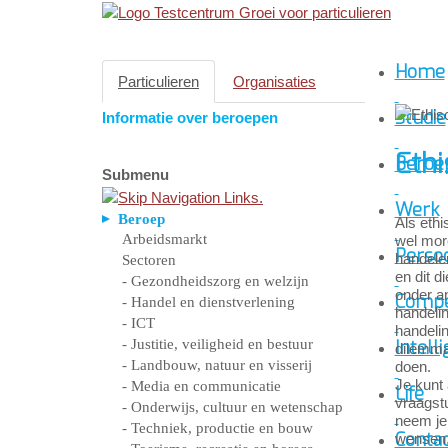
Home
Particulieren
Organisaties
Studie
Informatie over beroepen
Ethi
Beroe
Submenu
Werk
Beroep
Als ethi
Arbeidsmarkt
wel more
Persoo
handelen
Sectoren
en dit d
- Gezondheidszorg en welzijn
onder a
Compe
- Handel en dienstverlening
handelin
- ICT
handelin
- Justitie, veiligheid en bestuur
Intelli
dilemma’
- Landbouw, natuur en visserij
doen.
Je kunt 
- Media en communicatie
Life
vraagstu
- Onderwijs, cultuur en wetenschap
neem je 
- Techniek, productie en bouw
Conta
wensen, 