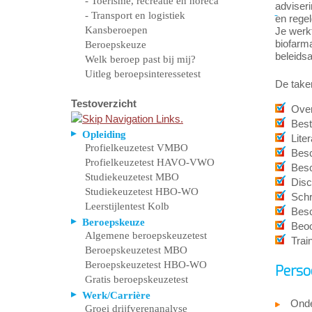
- Toerisme, recreatie en horeca
adviser
- Transport en logistiek
en regel
Kansberoepen
Je werkt
biofarma
Beroepskeuze
beleids
Welk beroep past bij mij?
Uitleg beroepsinteressetest
De taken
Testoverzicht
Over
Best
Opleiding
Lite
Profielkeuzetest VMBO
Besc
Profielkeuzetest HAVO-VWO
Besc
Studiekeuzetest MBO
Disc
Studiekeuzetest HBO-WO
Schr
Leerstijlentest Kolb
Besc
Beroepskeuze
Beoo
Algemene beroepskeuzetest
Trai
Beroepskeuzetest MBO
Beroepskeuzetest HBO-WO
Perso
Gratis beroepskeuzetest
Werk/Carrière
Ond
Groei drijfverenanalyse