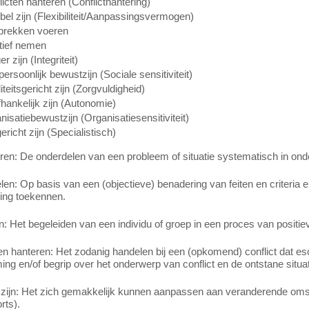
licten hanteren (Conflicthantering)
ibel zijn (Flexibiliteit/Aanpassingsvermogen)
rekken voeren
atief nemen
er zijn (Integriteit)
persoonlijk bewustzijn (Sociale sensitiviteit)
teitsgericht zijn (Zorgvuldigheid)
hankelijk zijn (Autonomie)
nisatiebewustzijn (Organisatiesensitiviteit)
richt zijn (Specialistisch)
en: De onderdelen van een probleem of situatie systematisch in onde
en: Op basis van een (objectieve) benadering van feiten en criteria
ing toekennen.
 Het begeleiden van een individu of groep in een proces van positie
en hanteren: Het zodanig handelen bij een (opkomend) conflict dat e
ng en/of begrip over het onderwerp van conflict en de ontstane situa
l zijn: Het zich gemakkelijk kunnen aanpassen aan veranderende o
rts).