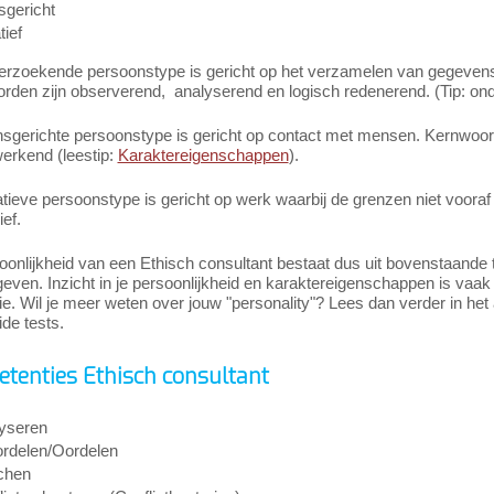
gericht
tief
erzoekende persoonstype is gericht op het verzamelen van gegevens 
den zijn observerend, analyserend en logisch redenerend. (Tip: onde
sgerichte persoonstype is gericht op contact met mensen. Kernwoord
rkend (leestip:
Karaktereigenschappen
).
tieve persoonstype is gericht op werk waarbij de grenzen niet vooraf 
ef.
onlijkheid van een Ethisch consultant bestaat dus uit bovenstaande t
ven. Inzicht in je persoonlijkheid en karaktereigenschappen is vaak bel
atie. Wil je meer weten over jouw "personality"? Lees dan verder in het 
ide tests.
tenties Ethisch consultant
yseren
rdelen/Oordelen
chen