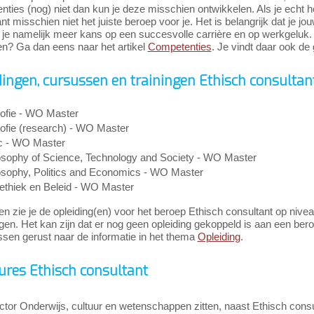
ties (nog) niet dan kun je deze misschien ontwikkelen. Als je echt h
nt misschien niet het juiste beroep voor je. Het is belangrijk dat je j
je namelijk meer kans op een succesvolle carrière en op werkgeluk. 
n? Ga dan eens naar het artikel
Competenties
. Je vindt daar ook de 
dingen, cursussen en trainingen Ethisch consultan
sofie - WO Master
sofie (research) - WO Master
c - WO Master
osophy of Science, Technology and Society - WO Master
osophy, Politics and Economics - WO Master
ethiek en Beleid - WO Master
n zie je de opleiding(en) voor het beroep Ethisch consultant op nivea
gen. Het kan zijn dat er nog geen opleiding gekoppeld is aan een bero
ssen gerust naar de informatie in het thema
Opleiding
.
ures Ethisch consultant
ctor Onderwijs, cultuur en wetenschappen zitten, naast Ethisch cons