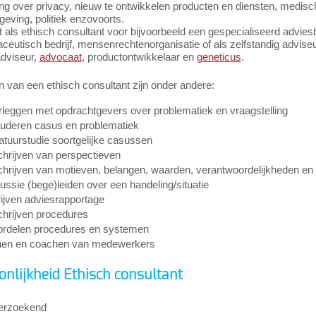
ing over privacy, nieuw te ontwikkelen producten en diensten, medi
geving, politiek enzovoorts.
 als ethisch consultant voor bijvoorbeeld een gespecialiseerd adviesbu
ceutisch bedrijf, mensenrechtenorganisatie of als zelfstandig advis
adviseur,
advocaat
, productontwikkelaar en
geneticus
.
 van een ethisch consultant zijn onder andere:
leggen met opdrachtgevers over problematiek en vraagstelling
uderen casus en problematiek
ratuurstudie soortgelijke casussen
hrijven van perspectieven
hrijven van motieven, belangen, waarden, verantwoordelijkheden en
ussie (bege)leiden over een handeling/situatie
ijven adviesrapportage
hrijven procedures
rdelen procedures en systemen
nen en coachen van medewerkers
onlijkheid Ethisch consultant
erzoekend