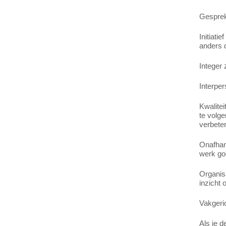
Gesprekk
Initiati
anders d
Integer
Interpe
Kwalitei
te volge
verbeter
Onafhank
werk goe
Organisa
inzicht 
Vakgeri
Als je d