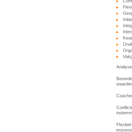
Conf
Flex
Gesp
Initi
Integ
Inter
Kwali
Onaf
Orga
Vakge
Analyser
Beoordel
waarder
Coachen:
Conflict
instemmi
Flexibe
enzovoo