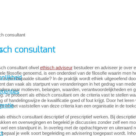
sch consultant
p
sch consultant ofwel
ethisch adviseur
bestudeer en adviseer je over e
le filosofie genoemd, is een onderdeel van de filosofie waarin men he
nlijkheid
 in een bepaalde situatie? In de praktijk wordt ethiek uitgeoefend doo
ient dan vaak als startpunt van veranderingen in het gedrag van medewe
ndere naar motieven, belangen, waarden, verantwoordelijkheden en
tenties
g. Je probeert als ethisch consultant om de criteria vast te stellen 
g of handelingswijze de kwalificatie goed of fout krijgt. Door het ler
gentie
s en het vaststellen van deze criteria kan een organisatie in de toeko
als ethisch consultant descriptief of prescriptief werken. Bij descripti
kken en overwegingen en begeleid je discussies zonder zelf een more
wel een standpunt in. In overleg met de opdrachtgever en uiteraard 
ct
bepaal je welk soort begeleiding en advisering toegepast wordt. Inh