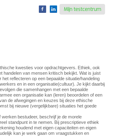
Mijn testcentrum
thische kwesties voor opdrachtgevers. Ethiek, ook
t handelen van mensen kritisch bekijkt. Wat is juist
r het reflecteren op een bepaalde situatie/handeling
rkers en in een organisatie(cultuur). Je kijkt daarbij
 gevolgen die samenhangen met een bepaalde
waarmee een organisatie kan (leren) beoordelen of een
en van de afwegingen en keuzes bij deze ethische
mst bij nieuwe (vergelijkbare) situaties het goede
ef werken bestudeer, beschrijf je de morele
el standpunt in te nemen. Bij prescriptieve ethiek
rekening houdend met eigen capaciteiten en eigen
oudelijk kan je werk gaan om vraagstukken en