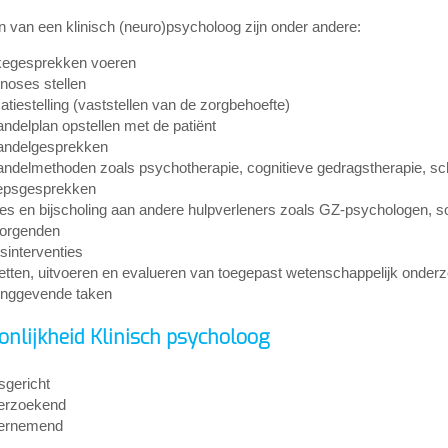
 van een klinisch (neuro)psycholoog zijn onder andere:
kegesprekken voeren
noses stellen
catiestelling (vaststellen van de zorgbehoefte)
ndelplan opstellen met de patiënt
andelgesprekken
ndelmethoden zoals psychotherapie, cognitieve gedragstherapie, s
epsgesprekken
es en bijscholing aan andere hulpverleners zoals GZ-psychologen, s
orgenden
isinterventies
tten, uitvoeren en evalueren van toegepast wetenschappelijk onder
inggevende taken
onlijkheid Klinisch psycholoog
gericht
erzoekend
ernemend