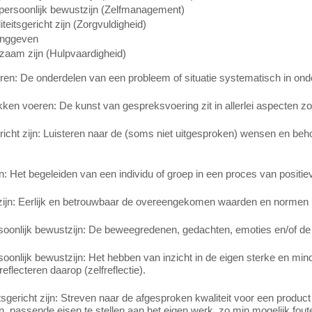
apersoonlijk bewustzijn (Zelfmanagement)
teitsgericht zijn (Zorgvuldigheid)
inggeven
zaam zijn (Hulpvaardigheid)
en: De onderdelen van een probleem of situatie systematisch in onde
en voeren: De kunst van gespreksvoering zit in allerlei aspecten zoal
richt zijn: Luisteren naar de (soms niet uitgesproken) wensen en beh
 Het begeleiden van een individu of groep in een proces van positie
 zijn: Eerlijk en betrouwbaar de overeengekomen waarden en normen u
rsoonlijk bewustzijn: De beweegredenen, gedachten, emoties en/of de
soonlijk bewustzijn: Het hebben van inzicht in de eigen sterke en m
eflecteren daarop (zelfreflectie).
tsgericht zijn: Streven naar de afgesproken kwaliteit voor een product 
n, passende eisen te stellen aan het eigen werk, zo min mogelijk fout