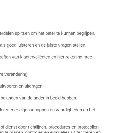
rdelen splitsen om het beter te kunnen begrijpen.
s goed luisteren en de juiste vragen stellen.
oeften van klanten/cliënten en hier rekening mee
ve verandering.
itvoeren en uitdragen.
 belangen van de ander in beeld hebben.
inder sterke eigenschappen en vaardigheden en het
of dienst door richtlijnen, procedures en protocollen
en te maken, controles en evaluaties uit te voeren en