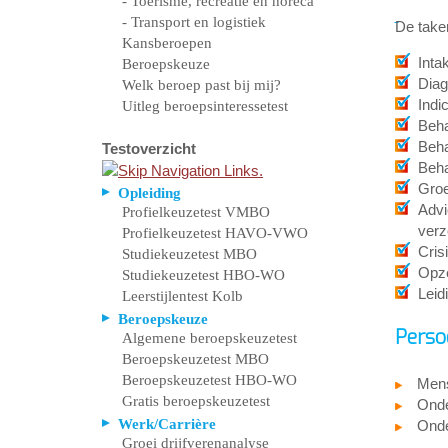
- Toerisme, recreatie en horeca
- Transport en logistiek
De taken
Kansberoepen
Inta
Beroepskeuze
Diag
Welk beroep past bij mij?
Indi
Uitleg beroepsinteressetest
Beha
Beh
Testoverzicht
Beha
Gro
Opleiding
Advi
Profielkeuzetest VMBO
verz
Profielkeuzetest HAVO-VWO
Cris
Studiekeuzetest MBO
Opze
Studiekeuzetest HBO-WO
Leid
Leerstijlentest Kolb
Beroepskeuze
Perso
Algemene beroepskeuzetest
Beroepskeuzetest MBO
Beroepskeuzetest HBO-WO
Mens
Gratis beroepskeuzetest
Ond
Werk/Carrière
Ond
Groei drijfverenanalyse