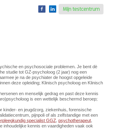
Mijn testcentrum
sychische en psychosociale problemen. Je bent dè
he studie tot GZ-psycholoog (2 jaar) nog een
 waarmee je na de psychiater de hoogst opgeleide
innen deze opleiding; Klinisch psycholoog en Klinisch
n hersenen en menselijk gedrag en past deze kennis
uro)psycholoog is een wettelijk beschermd beroep;
r kinder- en jeugdzorg, ziekenhuis, forensische
alidatiecentrum, pijnpoli of als zelfstandige met een
rpleegkundig specialist GGZ
,
psychotherapeut
,
e inhoudelijke kennis en vaardigheden vaak ook