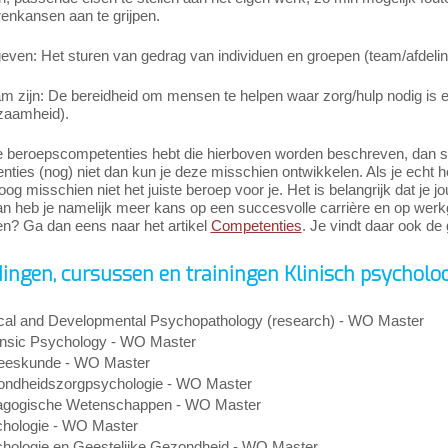
enkansen aan te grijpen.
even: Het sturen van gedrag van individuen en groepen (team/afdeling
m zijn: De bereidheid om mensen te helpen waar zorg/hulp nodig is 
dzaamheid).
e beroepscompetenties hebt die hierboven worden beschreven, dan slui
ties (nog) niet dan kun je deze misschien ontwikkelen. Als je echt h
og misschien niet het juiste beroep voor je. Het is belangrijk dat je 
n heb je namelijk meer kans op een succesvolle carrière en op werkg
n? Ga dan eens naar het artikel
Competenties
. Je vindt daar ook de 
dingen, cursussen en trainingen Klinisch psycholo
ical and Developmental Psychopathology (research) - WO Master
nsic Psychology - WO Master
eskunde - WO Master
ndheidszorgpsychologie - WO Master
gogische Wetenschappen - WO Master
hologie - WO Master
hologie en Geestelijke Gezondheid - WO Master