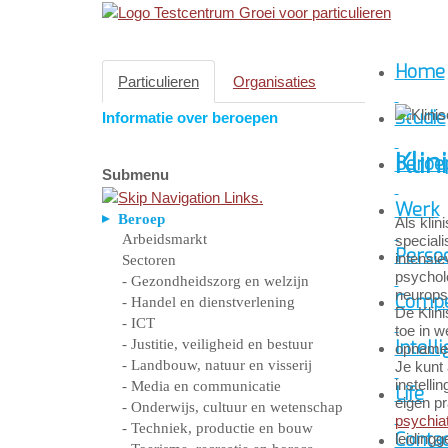
Home
Particulieren
Organisaties
Studie
Informatie over beroepen
Klin
Beroe
Submenu
Werk
Beroep
Als kli
Arbeidsmarkt
speciali
Persoo
intensie
Sectoren
psycholo
- Gezondheidszorg en welzijn
neurops
Compe
- Handel en dienstverlening
De Klin
- ICT
toe in w
- Justitie, veiligheid en bestuur
Intelli
opname i
- Landbouw, natuur en visserij
Je kunt 
instelli
- Media en communicatie
Life
eigen p
- Onderwijs, cultuur en wetenschap
psychia
- Techniek, productie en bouw
Conta
leiding