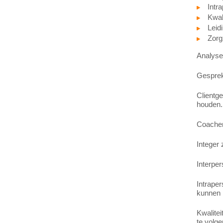
Intr
Kwali
Leid
Zorg
Analyser
Gesprekk
Clientge
houden.
Coachen:
Integer
Interpe
Intraper
kunnen r
Kwalitei
te volge