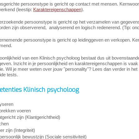
sgerichte persoonstype is gericht op contact met mensen. Kernwoord
rkend (leestip:
Karaktereigenschappen
).
erzoekende persoonstype is gericht op het verzamelen van gegevens 
den zijn observerend, analyserend en logisch redenerend. (Tip: onde
rnemende persoonstype is gericht op leidinggeven en verkopen. Kernw
emend.
onlijkheid van een Klinisch psycholoog bestaat dus uit bovenstaande
ven. Inzicht in je persoonlijkheid en karaktereigenschappen is vaak bel
atie. Wil je meer weten over jouw "personality"? Lees dan verder in het 
ide tests.
tenties Klinisch psycholoog
yseren
rekken voeren
tgericht zijn (Klantgerichtheid)
chen
er zijn (Integriteit)
persoonlijk bewustzijn (Sociale sensitiviteit)