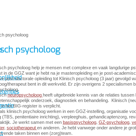
isch psycholoog
p
nisch psycholoog help je mensen met complexe en vaak langdurige p
st in de GGZ want je hebt na je masteropleiding en je post-academisc
nlijkheid
ve post-doctorale opleiding tot Klinisch psycholoog (3 jaar) gevolgd
og/therapeut bent in dit werkveld. Er zijn overigens 2 specialismen b
ycholoog.
tenties
isch
neuropsycholoog
heeft uitgebreide kennis van de relaties tusse
etenschappelijk onderzoek, diagnostiek en behandeling. Klinisch (ne
gentie
n het BIG-register is verplicht.
als klinisch psycholoog werken in een GGZ-instelling, organisatie voo
ng (TBS, penitentiaire inrichting), verpleeghuis, gehandicaptenzorg, rev
raktijk. Je werkt samen met een
basispsycholoog
,
GZ-psycholoog
,
ve
ter
,
sociotherapeut
en anderen. Je hebt vanwege onder andere je grot
ct
gevende taken binnen een (zorg)team.