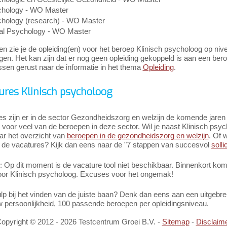
hology - WO Master
hology (research) - WO Master
al Psychology - WO Master
n zie je de opleiding(en) voor het beroep Klinisch psycholoog op nive
gen. Het kan zijn dat er nog geen opleiding gekoppeld is aan een bero
ssen gerust naar de informatie in het thema
Opleiding
.
ures Klinisch psycholoog
es zijn er in de sector Gezondheidszorg en welzijn de komende jare
voor veel van de beroepen in deze sector. Wil je naast Klinisch psy
ar het overzicht van
beroepen in de gezondheidszorg en welzijn
. Of w
 de vacatures? Kijk dan eens naar de "7 stappen van succesvol
solli
Op dit moment is de vacature tool niet beschikbaar. Binnenkort komt 
oor Klinisch psycholoog. Excuses voor het ongemak!
ulp bij het vinden van de juiste baan? Denk dan eens aan een uitgeb
w persoonlijkheid, 100 passende beroepen per opleidingsniveau.
opyright ©
2012
-
2026
Testcentrum Groei B.V. -
Sitemap
-
Disclaim