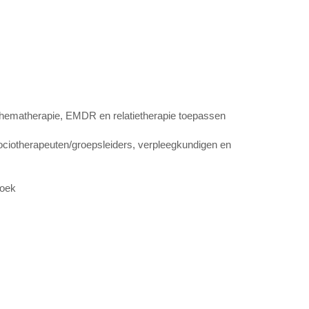
chematherapie, EMDR en relatietherapie toepassen
ociotherapeuten/groepsleiders, verpleegkundigen en
zoek