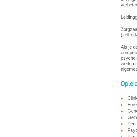
verbeter
Leidingg
Zorgzaa
(zelfre
Als je d
competen
psycholo
werk, da
algemee
Oplei
Clin
Fore
Gene
Gezo
Peda
Psyc
Psyc