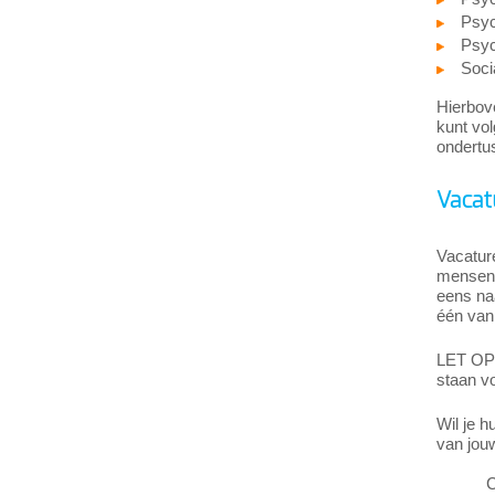
Psyc
Psyc
Soci
Hierbove
kunt vol
ondertu
Vacat
Vacatur
mensen 
eens na
één van
LET OP: 
staan v
Wil je h
van jou
C