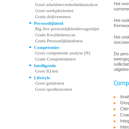
Het men
Groei arbeidstevredenheidsanalyse
samenwe
Groei werkpleziertest
Gratis drijfverentest
Het ond
Persoonlijkheid
Kernwoor
Big five persoonlijkheidsvragenlijst
Gratis Kwaliteitenscan
Het onde
Gratis Persoonlijkheidstest
risicon
Competenties
Groei competentie analyse (N)
De perso
weergege
Gratis Competentietest
sollicit
Intelligentie
uitgebre
Groei IQ test
Lifestyle
Compe
Groei gelukstest
Groei sportkeuzetest
Anal
Gesp
Cliën
Coa
Integ
Inter