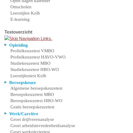
Open dagen kalender
Omscholen
Leerstijlen Kolb
E-learning
Testoverzicht
Opleiding
Profielkeuzetest VMBO
Profielkeuzetest HAVO-VWO
Studiekeuzetest MBO
Studiekeuzetest HBO-WO
Leerstijlentest Kolb
Beroepskeuze
Algemene beroepskeuzetest
Beroepskeuzetest MBO
Beroepskeuzetest HBO-WO
Gratis beroepskeuzetest
Werk/Carrière
Groei drijfverenanalyse
Groei arbeidstevredenheidsanalyse
Groei werkpleziertest