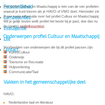
Persoonlijkheid
Het profiel Cultuur en Maatschappij is één van de vier profielen
waaruit je kunt kiezen als je HAVO of VWO doet. Hieronder zie
je per kopje informatie over het profiel Cultuur en Maatschappij.
Competenties
Wil je gelijk testen welk profiel het beste bij je past, doe dan nu
de (gratis)
profielkeuzetest
.
Intelligentie
Onderwerpen profiel Cultuur en Maatschappij:
Life
Voorbeelden van onderwerpen die bij dit profiel passen zijn:
Contact
Kunst/Cultuur
Onderwijs
Toerisme en Recreatie
Hulpverlening
Communicatie/Taal
Vakken in het gemeenschappelijke deel
HAVO:
Nederlandse taal en literatuur