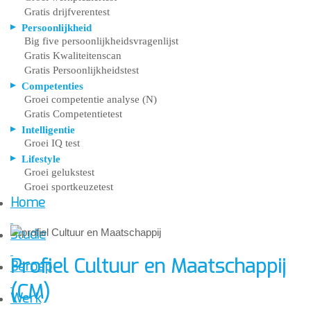
Gratis drijfverentest
Persoonlijkheid
Big five persoonlijkheidsvragenlijst
Gratis Kwaliteitenscan
Gratis Persoonlijkheidstest
Competenties
Groei competentie analyse (N)
Gratis Competentietest
Intelligentie
Groei IQ test
Lifestyle
Groei gelukstest
Groei sportkeuzetest
Home
Studie
Profiel Cultuur en Maatschappij
Beroep
(CM)
Werk