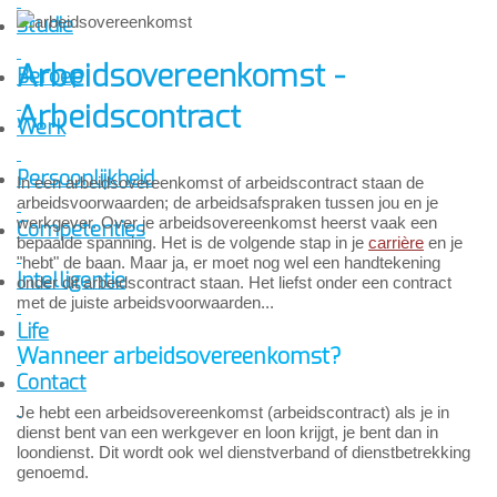
Studie
Arbeidsovereenkomst -
Beroep
Arbeidscontract
Werk
Persoonlijkheid
In een arbeidsovereenkomst of arbeidscontract staan de
arbeidsvoorwaarden; de arbeidsafspraken tussen jou en je
werkgever. Over je arbeidsovereenkomst heerst vaak een
Competenties
bepaalde spanning. Het is de volgende stap in je
carrière
en je
"hebt" de baan. Maar ja, er moet nog wel een handtekening
Intelligentie
onder dit arbeidscontract staan. Het liefst onder een contract
met de juiste arbeidsvoorwaarden...
Life
Wanneer arbeidsovereenkomst?
Contact
Je hebt een arbeidsovereenkomst (arbeidscontract) als je in
dienst bent van een werkgever en loon krijgt, je bent dan in
loondienst. Dit wordt ook wel dienstverband of dienstbetrekking
genoemd.