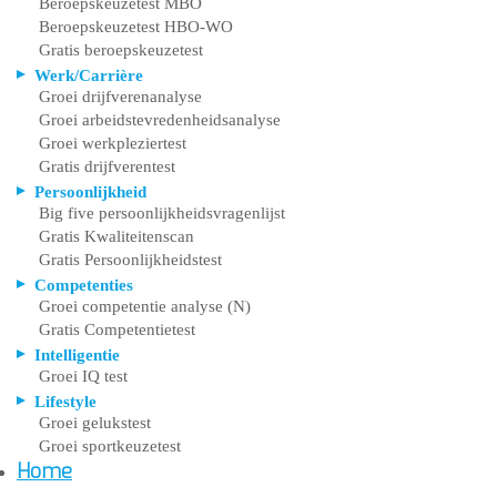
Beroepskeuzetest MBO
Beroepskeuzetest HBO-WO
Gratis beroepskeuzetest
Werk/Carrière
Groei drijfverenanalyse
Groei arbeidstevredenheidsanalyse
Groei werkpleziertest
Gratis drijfverentest
Persoonlijkheid
Big five persoonlijkheidsvragenlijst
Gratis Kwaliteitenscan
Gratis Persoonlijkheidstest
Competenties
Groei competentie analyse (N)
Gratis Competentietest
Intelligentie
Groei IQ test
Lifestyle
Groei gelukstest
Groei sportkeuzetest
Home