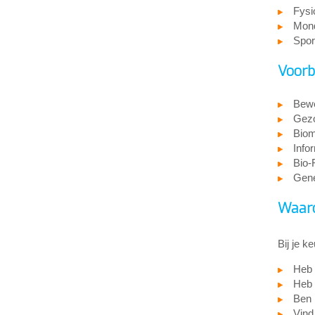
Fysi
Mon
Spor
Voorb
Bew
Gez
Biom
Info
Bio-
Gen
Waaro
Bij je k
Heb 
Heb 
Ben 
Vind