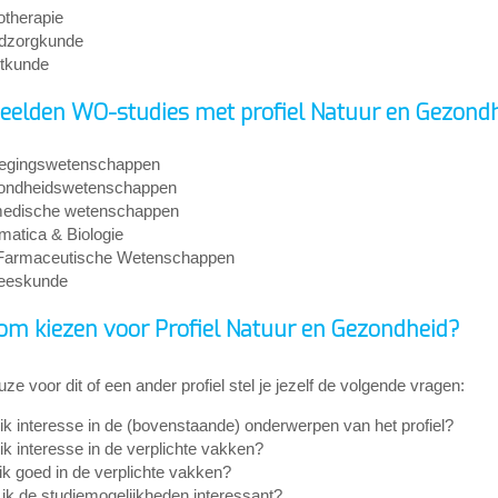
otherapie
dzorgkunde
tkunde
eelden WO-studies met profiel Natuur en Gezond
egingswetenschappen
ondheidswetenschappen
edische wetenschappen
rmatica & Biologie
Farmaceutische Wetenschappen
eeskunde
m kiezen voor Profiel Natuur en Gezondheid?
euze voor dit of een ander profiel stel je jezelf de volgende vragen:
ik interesse in de (bovenstaande) onderwerpen van het profiel?
ik interesse in de verplichte vakken?
ik goed in de verplichte vakken?
 ik de studiemogelijkheden interessant?