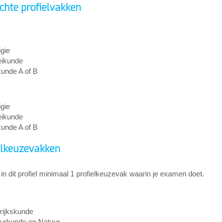
ichte profielvakken
ogie
ikunde
unde A of B
ogie
ikunde
unde A of B
elkeuzevakken
 in dit profiel minimaal 1 profielkeuzevak waarin je examen doet.
rijkskunde
urkunde en Natuur