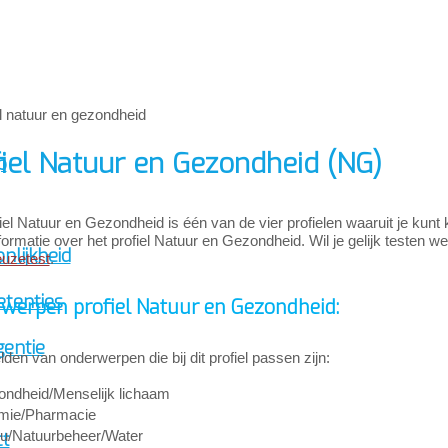
iel Natuur en Gezondheid (NG)
p
iel Natuur en Gezondheid is één van de vier profielen waaruit je kun
formatie over het profiel Natuur en Gezondheid. Wil je gelijk testen welk
nlijkheid
euzetest
.
tenties
werpen profiel Natuur en Gezondheid:
gentie
den van onderwerpen die bij dit profiel passen zijn:
ndheid/Menselijk lichaam
mie/Pharmacie
eu/Natuurbeheer/Water
ct