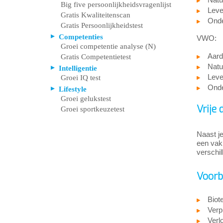
Big five persoonlijkheidsvragenlijst
Leve
Gratis Kwaliteitenscan
Onde
Gratis Persoonlijkheidstest
Competenties
VWO:
Groei competentie analyse (N)
Aard
Gratis Competentietest
Natu
Intelligentie
Leve
Groei IQ test
Onde
Lifestyle
Groei gelukstest
Vrije 
Groei sportkeuzetest
Naast je
een vak 
verschil
Voorb
Biot
Verp
Verl