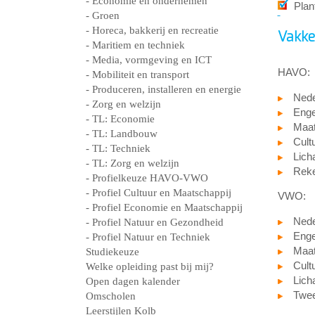
- Economie en ondernemen
Plan
- Groen
- Horeca, bakkerij en recreatie
Vakke
- Maritiem en techniek
- Media, vormgeving en ICT
HAVO:
- Mobiliteit en transport
- Produceren, installeren en energie
Nede
- Zorg en welzijn
Engel
- TL: Economie
Maat
- TL: Landbouw
Cult
- TL: Techniek
Lich
- TL: Zorg en welzijn
Reke
- Profielkeuze HAVO-VWO
- Profiel Cultuur en Maatschappij
VWO:
- Profiel Economie en Maatschappij
Nede
- Profiel Natuur en Gezondheid
Engel
- Profiel Natuur en Techniek
Maat
Studiekeuze
Cult
Welke opleiding past bij mij?
Lich
Open dagen kalender
Twee
Omscholen
Leerstijlen Kolb