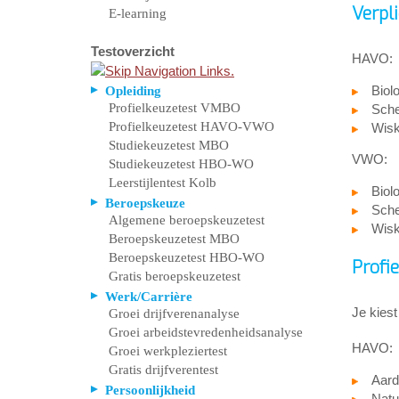
Verpl
E-learning
Testoverzicht
HAVO:
Biol
Opleiding
Profielkeuzetest VMBO
Sche
Profielkeuzetest HAVO-VWO
Wisk
Studiekeuzetest MBO
VWO:
Studiekeuzetest HBO-WO
Leerstijlentest Kolb
Biol
Beroepskeuze
Sche
Algemene beroepskeuzetest
Wisk
Beroepskeuzetest MBO
Beroepskeuzetest HBO-WO
Profi
Gratis beroepskeuzetest
Werk/Carrière
Je kiest
Groei drijfverenanalyse
Groei arbeidstevredenheidsanalyse
HAVO:
Groei werkpleziertest
Gratis drijfverentest
Aard
Persoonlijkheid
Natu