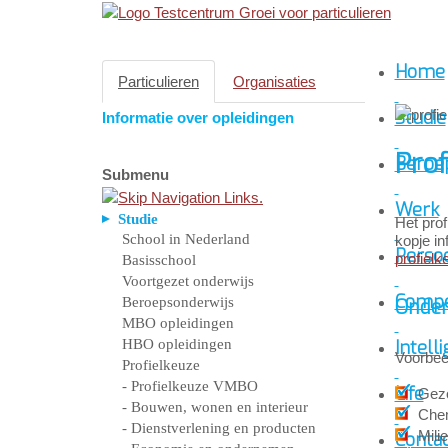
Home
Particulieren
Organisaties
Studie
Informatie over opleidingen
Prof
Beroe
Submenu
Werk
Studie
Het prof
School in Nederland
kopje in
Persoo
profielk
Basisschool
Voortgezet onderwijs
Compe
Beroepsonderwijs
Onder
MBO opleidingen
HBO opleidingen
Intelli
Voorbeel
Profielkeuze
- Profielkeuze VMBO
Life
Gezo
- Bouwen, wonen en interieur
Che
- Dienstverlening en producten
Mili
Conta