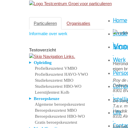
Home
Particulieren
Organisaties
Studie
Informatie over werk
Voor
Beroe
Testoverzicht
Werk
Opleiding
Hieronde
Profielkeuzetest VMBO
eigen br
Persoo
Profielkeuzetest HAVO-VWO
Roy de 
Studiekeuzetest MBO
Compe
Deltastr
Studiekeuzetest HBO-WO
8301 B
Leerstijlentest Kolb
Intelli
Beroepskeuze
De Jong
Algemene beroepskeuzetest
T.a.v. 
Beroepskeuzetest MBO
Hendrik
Life
8331 AV
Beroepskeuzetest HBO-WO
Gratis beroepskeuzetest
Conta
Emmeloo