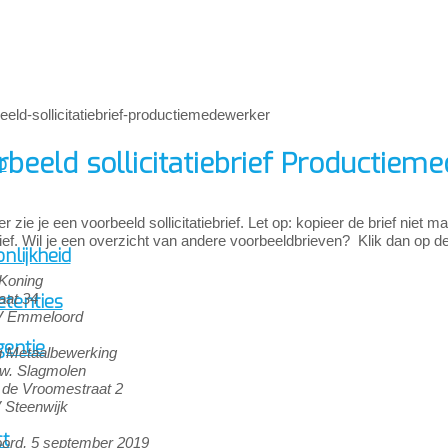
beeld sollicitatiebrief Productiem
p
r zie je een voorbeeld sollicitatiebrief. Let op: kopieer de brief niet 
ief. Wil je een overzicht van andere voorbeeldbrieven? Klik dan op de
nlijkheid
Koning
tenties
aat 34
V Emmeloord
gentie
 Metaalbewerking
mw. Slagmolen
 de Vroomestraat 2
 Steenwijk
ct
rd, 5 september 2019