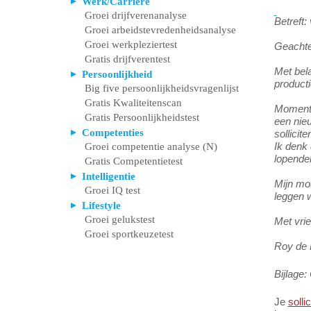
Werk/Carrière
Groei drijfverenanalyse
Betreft
Groei arbeidstevredenheidsanalyse
Groei werkpleziertest
Geachte
Gratis drijfverentest
Met bela
Persoonlijkheid
producti
Big five persoonlijkheidsvragenlijst
Gratis Kwaliteitenscan
Momentee
Gratis Persoonlijkheidstest
een nieu
Competenties
sollicite
Ik denk 
Groei competentie analyse (N)
lopendeb
Gratis Competentietest
Intelligentie
Mijn mot
Groei IQ test
leggen 
Lifestyle
Groei gelukstest
Met vrie
Groei sportkeuzetest
Roy de 
Bijlage:
Je
solli