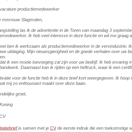
: vacature productiemedewerker
 mevrouw Slagmolen,
ngstelling las ik de advertentie in de Toren van maandag 3 september
emedewerker. Ik heb veel interesse in deze functie en wil me graag aa
l ben ik werkzaam als productiemedewerker in de versindustrie. Ik h
we uitdaging. Mijn nieuwsgierigheid en de goede verhalen over uw bedr
ren.
dat ik een mooie toevoeging zal zijn voor uw bedrijf. Ik heb ervaring
andwerk. Daarnaast kan ik rijden op een heftruck, waar ik een certif
ivatie voor de functie heb ik in deze brief kort weergegeven. Ik hoop
wat mij zo enthousiast maakt over deze baan.
ndelijke groet,
Koning
 CV
citatiebrief
is samen met je
CV
de eerste indruk die een toekomstige w