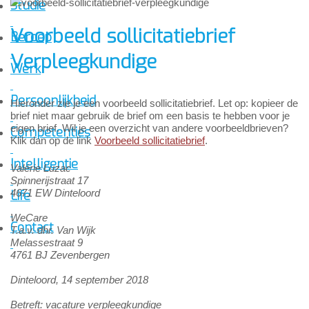
Studie
Voorbeeld sollicitatiebrief
Beroep
Verpleegkundige
Werk
Persoonlijkheid
Hieronder zie je een voorbeeld sollicitatiebrief. Let op: kopieer de
brief niet maar gebruik de brief om een basis te hebben voor je
eigen brief. Wil je een overzicht van andere voorbeeldbrieven?
Competenties
Klik dan op de link
Voorbeeld sollicitatiebrief
.
Intelligentie
Valérie Luzac
Spinnerijstraat 17
4671 EW Dinteloord
Life
WeCare
Contact
T.a.v. dhr. Van Wijk
Melassestraat 9
4761 BJ Zevenbergen
Dinteloord, 14 september 2018
Betreft: vacature verpleegkundige